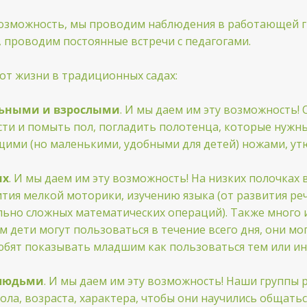
озможность, мы проводим наблюдения в работающей гр
проводим постоянные встречи с педагогами.
от жизни в традиционных садах:
ельными и взрослыми
. И мы даем им эту возможность! 
ести и помыть пол, погладить полотенца, которые нужны 
щими (но маленькими, удобными для детей) ножами, ут
их
. И мы даем им эту возможность! На низких полочках 
ития мелкой моторики, изучению языка (от развития ре
ольно сложных математических операций). Также много 
м дети могут пользоваться в течение всего дня, они м
любят показывать младшим как пользоваться тем или и
 людьми
. И мы даем им эту возможность! Наши группы 
ола, возраста, характера, чтобы они научились общать