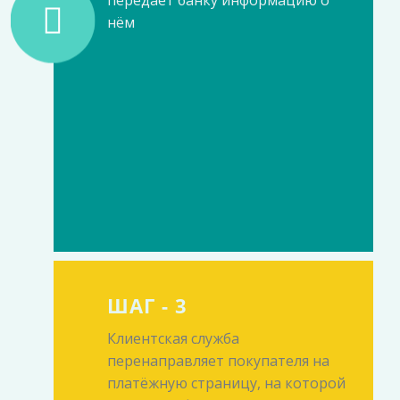
передаёт банку информацию о
нём
ШАГ - 3
Клиентская служба
перенаправляет покупателя на
платёжную страницу, на которой